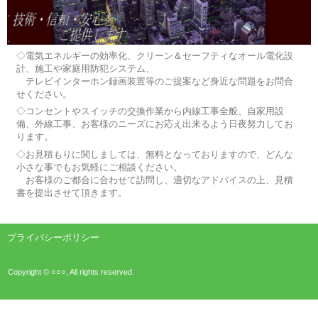
◇電気エネルギーの効率化、クリーン＆セーフティなオール電化設
計、施工や家庭用防犯システム、
テレビインターホン録画装置等のご提案など身近な問題をお問合
せください。
◇コンセントやスイッチの交換作業から内線工事全般、自家用設
備、外線工事、お客様のニーズにお応え出来るよう日夜努力してお
ります。
◇お見積もりに関しましては、無料となっておりますので、どんな
小さな事でもお気軽にご相談ください。
お客様のご都合に合わせて訪問し、適切なアドバイスの上、見積
書を提出させて頂きます。
プライバシーポリシー
Copyright © ○○○, All rights reserved.